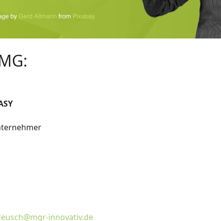
TMG:
ASY
Unternehmer
.reusch@mgr-innovativ.de